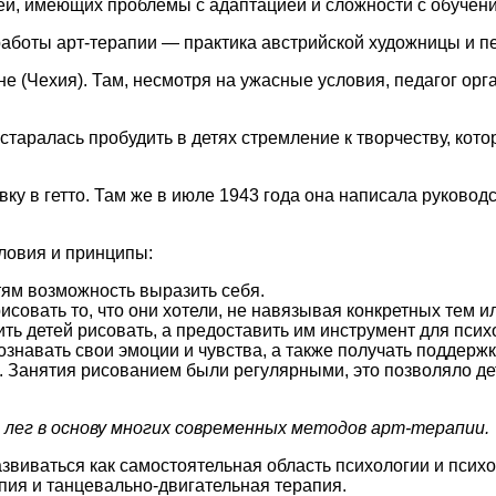
ей, имеющих проблемы с адаптацией и сложности с обучен
работы арт-терапии — практика австрийской художницы и п
зине (Чехия). Там, несмотря на ужасные условия, педагог о
таралась пробудить в детях стремление к творчеству, кото
у в гетто. Там же в июле 1943 года она написала руковод
ловия и принципы:
тям возможность выразить себя.
овать то, что они хотели, не навязывая конкретных тем и
ить детей рисовать, а предоставить им инструмент для пс
знавать свои эмоции и чувства, а также получать поддержк
 Занятия рисованием были регулярными, это позволяло де
 лег в основу многих современных методов арт-терапии.
азвиваться как самостоятельная область психологии и псих
пия и танцевально-двигательная терапия.