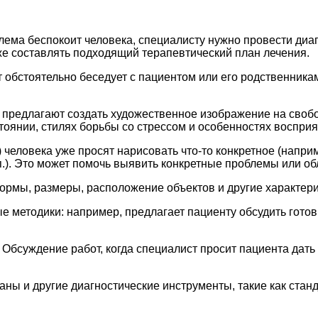
блема беспокоит человека, специалисту нужно провести ди
уже составлять подходящий терапевтический план лечения.
 обстоятельно беседует с пациентом или его родственника
 предлагают создать художественное изображение на свобо
оянии, стилях борьбы со стрессом и особенностях восприя
человека уже просят нарисовать что-то конкретное (наприм
п.). Это может помочь выявить конкретные проблемы или об
формы, размеры, расположение объектов и другие характери
е методики: например, предлагает пациенту обсудить гото
Обсуждение работ, когда специалист просит пациента дать
аны и другие диагностические инструменты, такие как стан