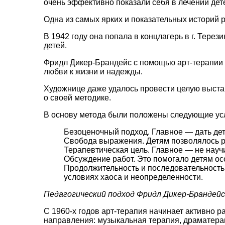
очень эффективно показали себя в лечении дет
Одна из самых ярких и показательных историй 
В 1942 году она попала в концлагерь в г. Тере
детей.
Фридл Дикер-Брандейс с помощью арт-терапии с
любви к жизни и надежды.
Художнице даже удалось провести целую выставк
о своей методике.
В основу метода были положены следующие ус
Безоценочный подход. Главное — дать де
Свобода выражения. Детям позволялось рис
Терапевтическая цель. Главное — не науч
Обсуждение работ. Это помогало детям осо
Продолжительность и последовательность.
условиях хаоса и неопределенности.
Педагогический подход Фридл Дикер-Брандейс
С 1960-х годов арт-терапия начинает активно р
направления: музыкальная терапия, драматера