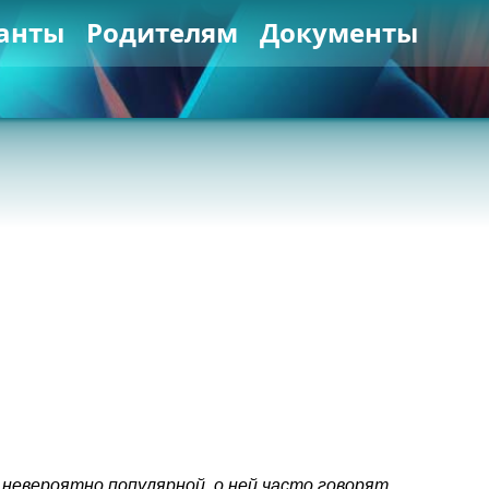
анты
Родителям
Документы
невероятно популярной, о ней часто говорят