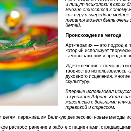
и пишут психологи в своих б
многие относятся к этому м
как игру и очередное модное
терапия может быть очень э
детей.
Происхождение метода
Арт-терапия — это подход в 
который использует творческ
самовыражении и преодолени
Идея «лечения с помощью иск
творчество использовалось к
духовного исцеления, многие
скульптуру.
Впервые использовал искусс
и художник Адриан Хилл в на
живописью с больными улучш
тревогой и стрессом.
ли детям, пережившим Великую депрессию: новые методы ис
кое распространение в работе с пациентами, страдающими