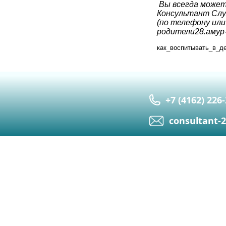
Вы всегда можете
Консультант Слу
(по телефону или
родители28.амур
как_воспитывать_в_д
+7 (4162) 226
сonsultant-