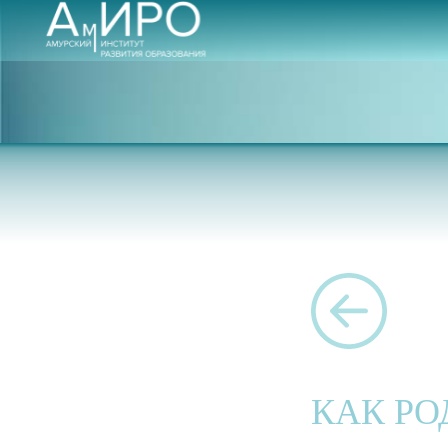
КАК РО