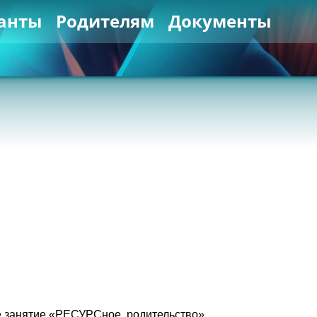
анты
Родителям
Документы
е занятие «РЕСУРСное родительство»