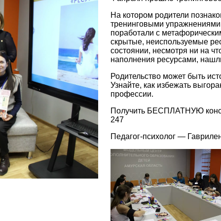
На котором родители познак
тренинговыми упражнениями, 
поработали с метафорически
скрытые, неиспользуемые рес
состоянии, несмотря ни на ч
наполнения ресурсами, нашли
Родительство может быть ист
Узнайте, как избежать выгор
профессии.
Получить БЕСПЛАТНУЮ консу
247
Педагог-психолог —
Гавриле