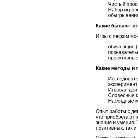
Чистый прос
Набор игров
обыгрывания 
Какие бывают иг
Игры с песком мо
обучающие (
познаватель
проективные 
Какие методы и
Исследовате
эксперимент
Игровая дея
Словесные ме
Наглядные м
Опыт работы с дет
что приобретают н
знания и умения. 
позитивных, так и
Песочная_терапия_в