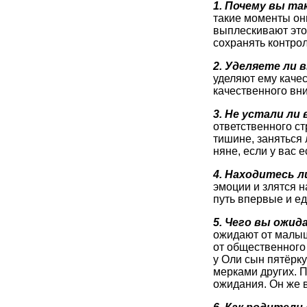
1. Почему вы та
такие моменты он
выплескивают это 
сохранять контро
2. Уделяете ли 
уделяют ему качес
качественного вни
3. Не устали ли
ответственного ст
тишине, заняться
няне, если у вас 
4. Находитесь л
эмоции и злятся н
путь впервые и е
5. Чего вы ожид
ожидают от малыш
от общественного 
у Оли сын пятёрку
мерками других. 
ожидания. Он же 