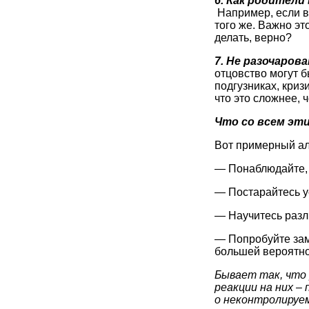
6. Как родители
Например, если в
того же. Важно эт
делать, верно?
7. Не разочаров
отцовство могут б
подгузниках, криз
что это сложнее,
Что со всем эт
Вот примерный ал
— Понаблюдайте, 
— Постарайтесь ус
— Научитесь разли
— Попробуйте зам
большей вероятно
Бывает так, что 
реакции на них –
о неконтролируем