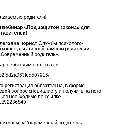
важаемые родители!
ся вебинар «Под защитой закона»
для
тавителей)
леговна, юрист
Службы психолого-
й и консультативной помощи родителям
«Современный родитель».
нар необходимо по ссылке
cdb2f5d2a063fdd507916/
о регистрация обязательна, в форме
свой вопрос специалисту и получить на него
ться необходимо по ссылке
o/1292236849
авителям) «Современный родитель».