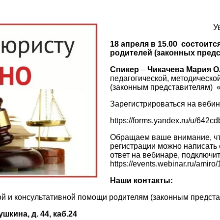
У
18 апреля в 15.00 состоит
родителей (законных предс
Спикер
–
Чикачева Мария О
педагогической, методическо
(законным представителям) 
Зарегистрироваться на веби
https://forms.yandex.ru/u/642
Обращаем ваше внимание, чт
регистрации можно написать 
ответ на вебинаре, подключи
https://events.webinar.ru/amir
Наши контакты:
ой и консультативной помощи родителям (законным предст
шкина, д. 44, каб.24