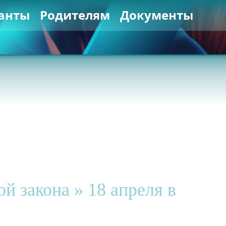
анты
Родителям
Документы
й закона » 18 апреля в