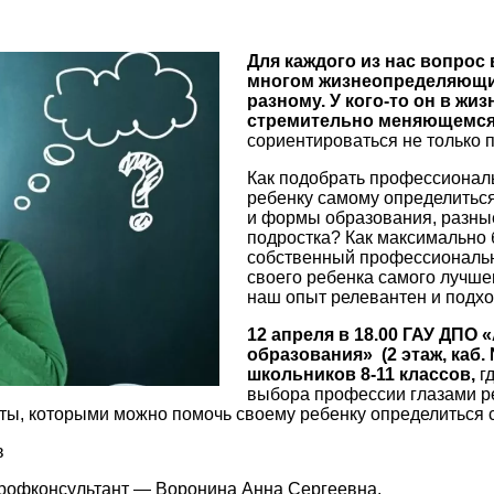
Для каждого из нас вопрос
многом жизнеопределяющим
разному. У кого-то он в жи
стремительно меняющемся 
сориентироваться не только п
Как подобрать профессиональ
ребенку самому определиться
и формы образования, разны
подростка? Как максимально 
собственный профессиональн
своего ребенка самого лучшег
наш опыт релевантен и подх
12 апреля в 18.00
ГАУ ДПО «
образования» (2 этаж, каб.
школьников 8-11 классов,
г
выбора профессии глазами ре
ты, которыми можно помочь своему ребенку определиться 
в
профконсультант —
Воронина Анна Сергеевна
.