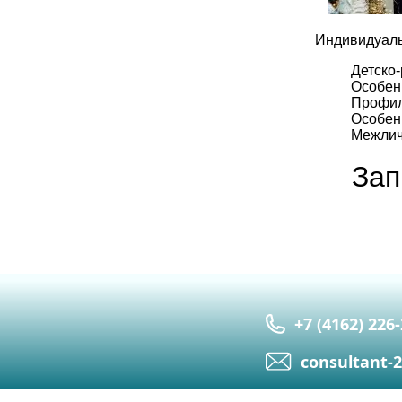
Индивидуаль
Детско
Особен
Профил
Особен
Межлич
Зап
+7 (4162) 226
сonsultant-