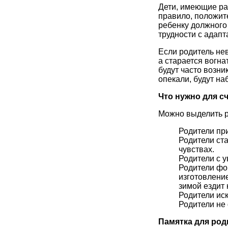
Дети, имеющие ра
правило, положит
ребенку должного 
трудности с адап
Если родитель нев
а старается вогна
будут часто возни
опекали, будут на
Что нужно для с
Можно выделить р
Родители при
Родители ста
чувствах.
Родители с 
Родители фо
изготовление
зимой ездит 
Родители ис
Родители не
Памятка для род