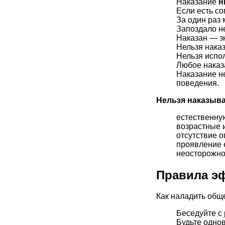
Наказание
н
Если есть со
За один раз 
Запоздало не
Наказан — з
Нельзя нака
Нельзя испол
Любое наказ
Наказание не
поведения.
Нельзя наказыва
естественну
возрастные и
отсутствие о
проявление 
неосторожнос
Правила э
Как наладить общ
Беседуйте с
Будьте одно