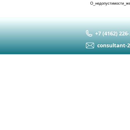
О_недопустимости_же
+7 (4162) 226
сonsultant-